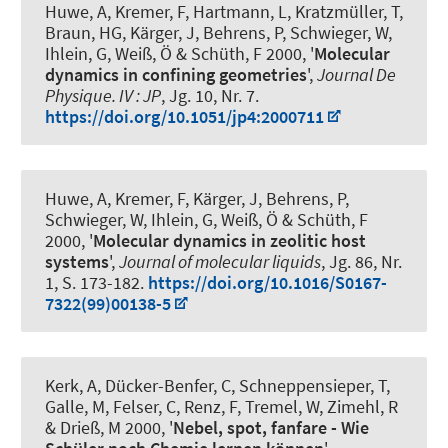
Huwe, A, Kremer, F, Hartmann, L, Kratzmüller, T,
Braun, HG, Kärger, J, Behrens, P, Schwieger, W,
Ihlein, G, Weiß, Ö & Schüth, F 2000, '
Molecular
dynamics in confining geometries
',
Journal De
Physique. IV : JP
, Jg. 10, Nr. 7.
https://doi.org/10.1051/jp4:2000711
Huwe, A, Kremer, F, Kärger, J, Behrens, P,
Schwieger, W, Ihlein, G, Weiß, Ö & Schüth, F
2000, '
Molecular dynamics in zeolitic host
systems
',
Journal of molecular liquids
, Jg. 86, Nr.
1, S. 173-182.
https://doi.org/10.1016/S0167-
7322(99)00138-5
Kerk, A, Dücker-Benfer, C, Schneppensieper, T,
Galle, M, Felser, C
, Renz, F
, Tremel, W, Zimehl, R
& Drieß, M 2000, '
Nebel, spot, fanfare - Wie