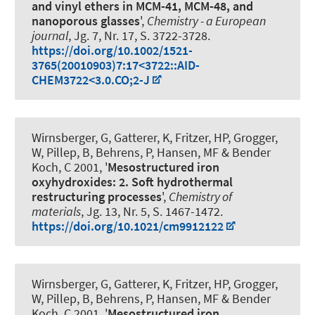
and vinyl ethers in MCM-41, MCM-48, and
nanoporous glasses
',
Chemistry - a European
journal
, Jg. 7, Nr. 17, S. 3722-3728.
https://doi.org/10.1002/1521-
3765(20010903)7:17<3722::AID-
CHEM3722<3.0.CO;2-J
Wirnsberger, G, Gatterer, K, Fritzer, HP, Grogger,
W, Pillep, B, Behrens, P, Hansen, MF & Bender
Koch, C 2001, '
Mesostructured iron
oxyhydroxides: 2. Soft hydrothermal
restructuring processes
',
Chemistry of
materials
, Jg. 13, Nr. 5, S. 1467-1472.
https://doi.org/10.1021/cm9912122
Wirnsberger, G, Gatterer, K, Fritzer, HP, Grogger,
W, Pillep, B, Behrens, P, Hansen, MF & Bender
Koch, C 2001, '
Mesostructured iron