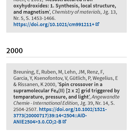
oxyhydroxides: 1. Synthesis, local structure,
and magnetism
',
Chemistry of materials
, Jg. 13,
Nr. 5, S. 1453-1466.
https://doi.org/10.1021/cm991211+
2000
Breuning, E, Ruben, M, Lehn, JM
, Renz, F
,
Garcia, Y, Ksenofontov, V, Gütlich, P, Wegelius, E
& Rissanen, K 2000, '
Spin crossover in a
supramolecular Fe
(II) [2 x 2] grid triggered by
4
temparature, pressure, and light
',
Angewandte
Chemie - International Edition
, Jg. 39, Nr. 14, S.
2504-2507.
https://doi.org/10.1002/1521-
3773(20000717)39:14<2504::AID-
ANIE2504>3.0.CO;2-B