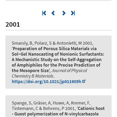
2001
Smarsly, B
, Polarz, S
& Antonietti, M 2001,
'
Preparation of Porous Silica Materials via
Sol−Gel Nanocasting of Nonionic Surfactants:
A Mechanistic Study on the Self-Aggregation
of Amphiphiles for the Precise Prediction of
the Mesopore Size
',
Journal of Physical
Chemistry B Materials
.
https://doi.org/10.1021/jp011905h
Spange, S, Gräser, A, Huwe, A, Kremer, F,
Tintemann, C & Behrens, P 2001, '
Cationic host
- Guest polymerization of N-vinylcarbazole