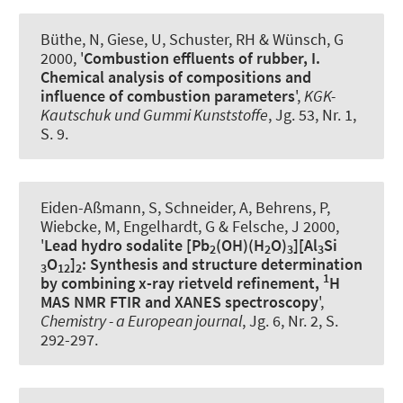
Büthe, N, Giese, U, Schuster, RH & Wünsch, G
2000, '
Combustion effluents of rubber, I.
Chemical analysis of compositions and
influence of combustion parameters
',
KGK-
Kautschuk und Gummi Kunststoffe
, Jg. 53, Nr. 1,
S. 9.
Eiden-Aßmann, S
, Schneider, A
, Behrens, P,
Wiebcke, M, Engelhardt, G & Felsche, J 2000,
'
Lead hydro sodalite [Pb
(OH)(H
O)
][Al
Si
2
2
3
3
O
]
: Synthesis and structure determination
3
12
2
1
by combining x-ray rietveld refinement,
H
MAS NMR FTIR and XANES spectroscopy
',
Chemistry - a European journal
, Jg. 6, Nr. 2, S.
292-297.