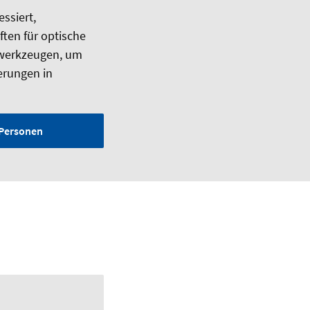
essiert,
ften für optische
swerkzeugen, um
erungen in
Personen