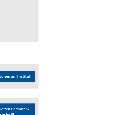
rsonen am Institut
weiten Personen­
suche