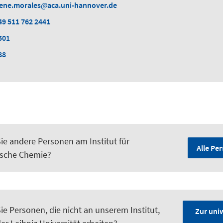
rene.morales
aca.uni-hannover.de
49 511 762 2441
501
88
ie andere Personen am Institut für
Alle Pe
sche Chemie?
e Personen, die nicht an unserem Institut,
Zur uni