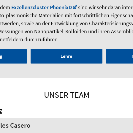
 dem
Exzellenzcluster PhoenixD
sind wir sehr daran inter
o-plasmonische Materialien mit fortschrittlichen Eigenscha
werfen, sowie an der Entwicklung von Charakterisierung
essungen von Nanopartikel-Kolloiden und ihren Assembli
etfeldern durchzuführen.
g
Lehre
UNSER TEAM
g
ales Casero